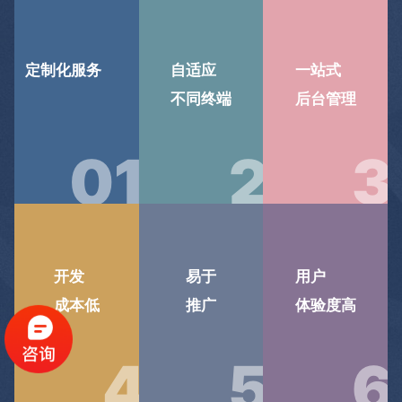
定制化服务
自适应
一站式
不同终端
后台管理
0
1
2
3
开发
易于
用户
成本低
推广
体验度高
4
5
6